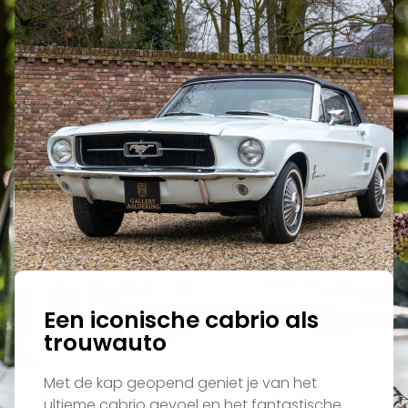
Een iconische cabrio als
trouwauto
Met de kap geopend geniet je van het
ultieme cabrio gevoel en het fantastische