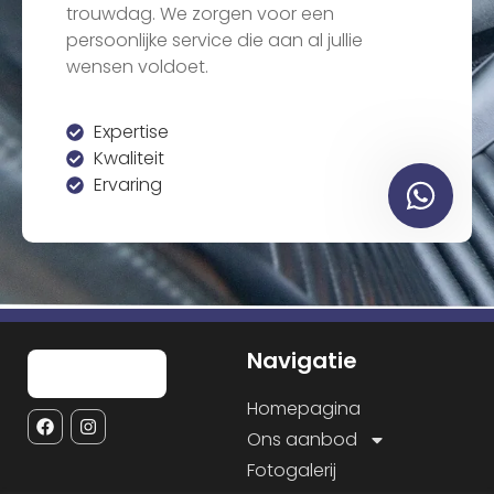
trouwdag. We zorgen voor een
persoonlijke service die aan al jullie
wensen voldoet.
Expertise
Kwaliteit
Ervaring
Navigatie
Homepagina
Ons aanbod
Fotogalerij