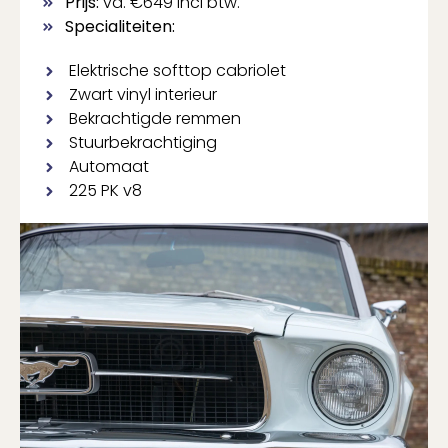
Prijs:
va. €649 incl btw.
Specialiteiten:
Elektrische softtop cabriolet
Zwart vinyl interieur
Bekrachtigde remmen
Stuurbekrachtiging
Automaat
225 PK v8