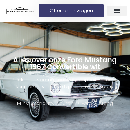
Offerte aanvragen
Alles over onze Ford Mustang
1967 Convertible wit
Bekijk de uitvoering, technische specificaties en
kenmerken van deze bijzondere trouwauto.
MijnMustangTrouwauto.nl
Ford Mustang