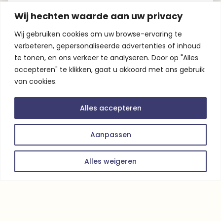
Mustang voor een onvergetelijke trouwdag.
Wij hechten waarde aan uw privacy
We zorgen voor een persoonlijke service die
aan al jullie wensen voldoet voor jullie
Wij gebruiken cookies om uw browse-ervaring te
speciale dag.
verbeteren, gepersonaliseerde advertenties of inhoud
te tonen, en ons verkeer te analyseren. Door op "Alles
accepteren" te klikken, gaat u akkoord met ons gebruik
Expertise
van cookies.
Kwaliteit
Ervaring
Alles accepteren
Aanpassen
Wat ons uniek maakt
Alles weigeren
Een unieke Ford Mustang voor
een droombruiloft.
Bij MijnMustangTrouwauto.nl huur je een unieke
Ford Mustang voor jullie trouwdag. Met onze