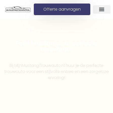
Offerte aanvragen
Ervaar een unieke trouwauto
Ford Mustang: de perfecte
trouwauto
Bij MijnMustangTrouwauto.nl huur je de perfecte
trouwauto voor een stijlvolle entree en een zorgeloze
ervaring!